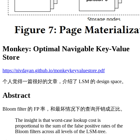
Monkey: Optimal Navigable Key-Value
Store
https://nivdayan.github.io/monkeykeyvaluestore.pdf
个人觉得一篇很好的文章，介绍了 LSM 的 design space。
Abstract
Bloom filter 的 FP 率，和最坏情况下的查询开销成正比。
The insight is that worst-case lookup cost is
proportional to the sum of the false positive rates of the
Bloom filters across all levels of the LSM-tree.