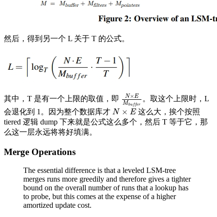
然后，得到另一个 L 关于 T 的公式。
×
N
E
其中，T 是有一个上限的取值，即
。取这个上限时，L
N
×
E
M
b
u
f
f
e
r
M
b
u
f
f
e
r
×
会退化到 1。因为整个数据库才
这么大，挨个按照
N
×
E
N
E
tiered 逻辑 dump 下来就是公式这么多个，然后 T 等于它，那
么这一层永远将将好填满。
Merge Operations
The essential difference is that a leveled LSM-tree
merges runs more greedily and therefore gives a tighter
bound on the overall number of runs that a lookup has
to probe, but this comes at the expense of a higher
amortized update cost.