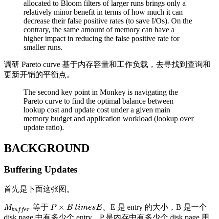
allocated to Bloom filters of larger runs brings only a
relatively minor benefit in terms of how much it can
decrease their false positive rates (to save I/Os). On the
contrary, the same amount of memory can have a
higher impact in reducing the false positive rate for
smaller runs.
调研 Pareto curve 基于内存容量和工作负载，去寻找到查询和
更新开销的平衡点。
The second key point in Monkey is navigating the
Pareto curve to find the optimal balance between
lookup cost and update cost under a given main
memory budget and application workload (lookup over
update ratio).
BACKGROUND
Buffering Updates
首先是下面这张图。
×
等于
。E 是 entry 的大小，B 是一个
M
b
u
f
f
e
r
P
×
B
t
i
m
e
s
E
M
P
B
t
i
m
e
s
E
b
u
f
f
e
r
disk page 中有多少个 entry，P 是内存中有多少个 disk page 用