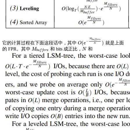
M
b
u
f
f
e
r
s
−
(
)
它的计算过程在下面这段话中，其中
就是上面
O
(
e
−
M
b
u
f
f
e
r
s
N
)
O
e
N
的 FPR。其中
和 bits 成正比，
和
M
b
u
f
f
e
r
s
N
M
N
b
u
f
f
e
r
s