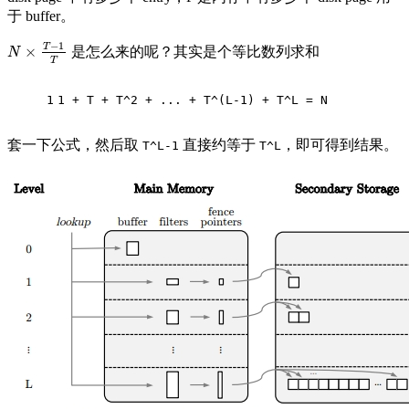
于 buffer。
−
1
T
×
是怎么来的呢？其实是个等比数列求和
N
×
T
−
1
T
N
T
1
1 + T + T^2 + ... + T^(L-1) + T^L = N
套一下公式，然后取
直接约等于
，即可得到结果。
T^L-1
T^L