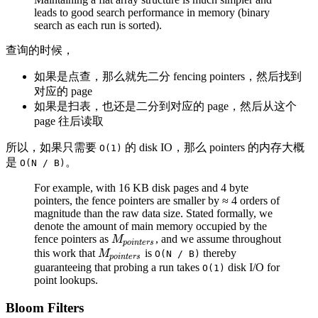
leads to good search performance in memory (binary
search as each run is sorted).
查询的时候，
如果是点查，那么就先二分 fencing pointers，然后找到
对应的 page
如果是扫表，也还是二分到对应的 page，然后从这个
page 往后读取
所以，如果只需要
的 disk IO，那么 pointers 的内存大概
O(1)
是
。
O(N / B)
For example, with 16 KB disk pages and 4 byte
pointers, the fence pointers are smaller by ≈ 4 orders of
magnitude than the raw data size. Stated formally, we
denote the amount of main memory occupied by the
fence pointers as
, and we assume throughout
M
p
o
i
n
t
e
r
s
M
p
o
i
n
t
e
r
s
this work that
is
thereby
M
p
o
i
n
t
e
r
s
M
O(N / B)
p
o
i
n
t
e
r
s
guaranteeing that probing a run takes
disk I/O for
O(1)
point lookups.
Bloom Filters