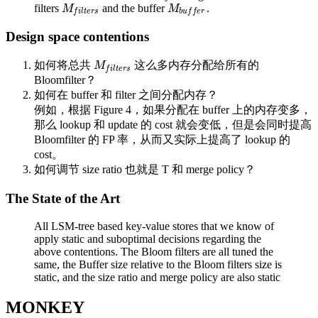
filters
and the buffer
.
M
f
i
l
t
e
r
s
M
b
u
f
f
e
r
M
M
f
i
l
t
e
r
s
b
u
f
f
e
r
Design space contentions
如何将总共
这么多内存分配给所有的
M
f
i
l
t
e
r
s
M
f
i
l
t
e
r
s
Bloomfilter？
如何在 buffer 和 filter 之间分配内存？
例如，根据 Figure 4，如果分配在 buffer 上的内存变多，
那么 lookup 和 update 的 cost 就会变低，但是会同时提高
Bloomfilter 的 FP 率，从而又实际上提高了 lookup 的
cost。
如何调节 size ratio 也就是 T 和 merge policy？
The State of the Art
All LSM-tree based key-value stores that we know of
apply static and suboptimal decisions regarding the
above contentions. The Bloom filters are all tuned the
same, the Buffer size relative to the Bloom filters size is
static, and the size ratio and merge policy are also static
MONKEY