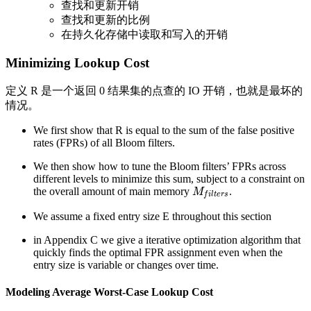
查找和更新开销
查找和更新的比例
在持久化存储中读取和写入的开销
Minimizing Lookup Cost
定义 R 是一个返回 0 结果集的点查的 IO 开销，也就是最坏的
情况。
We first show that R is equal to the sum of the false positive
rates (FPRs) of all Bloom filters.
We then show how to tune the Bloom filters’ FPRs across
different levels to minimize this sum, subject to a constraint on
the overall amount of main memory
.
M
f
i
l
t
e
r
s
M
f
i
l
t
e
r
s
We assume a fixed entry size E throughout this section
in Appendix C we give a iterative optimization algorithm that
quickly finds the optimal FPR assignment even when the
entry size is variable or changes over time.
Modeling Average Worst-Case Lookup Cost