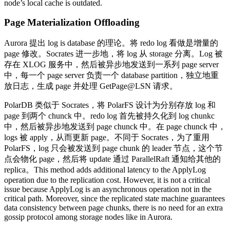
node’s local cache is outdated.
Page Materialization Offloading
Aurora 提出 log is database 的理论。将 redo log 看做是增量的
page 修改。Socrates 进一步地，将 log 从 storage 分离。Log 被
存在 XLOG 服务中，然后被异步地发送到一系列 page server
中，每一个 page server 负责一个 database partition，独立地重
放日志，生成 page 并处理 GetPage@LSN 请求。
PolarDB 类似于 Socrates，将 PolarFS 设计为分别存放 log 和
page 到两个 chunck 中。redo log 首先被持久化到 log chunkc
中，然后被异步地发送到 page chunck 中。在 page chunck 中，
logs 被 apply，从而更新 page。不同于 Socrates，为了重用
PolarFS，log 只会被发送到 page chunk 的 leader 节点，这个节
点会物化 page，然后将 update 通过 ParallelRaft 通知给其他的
replica。This method adds additional latency to the ApplyLog
operation due to the replication cost. However, it is not a critical
issue because ApplyLog is an asynchronous operation not in the
critical path. Moreover, since the replicated state machine guarantees
data consistency between page chunks, there is no need for an extra
gossip protocol among storage nodes like in Aurora.