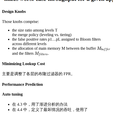
Design Knobs
Those knobs comprise:
the size ratio among levels T
the merge policy (leveling vs. tiering)
the false positive rates p1…pL assigned to Bloom filters
across different levels
the allocation of main memory M between the buffer
M
b
u
f
f
e
r
M
b
u
f
f
e
r
and the filters
.
M
f
i
l
t
e
r
s
M
f
i
l
t
e
r
s
Minimizing Lookup Cost
主要是调整了各层的布隆过滤器的 FPR。
Performance Prediction
Auto tuning
在 4.3 中，用了渐进分析的办法
在 4.4 中，定义了最坏情况的吞吐，使用了