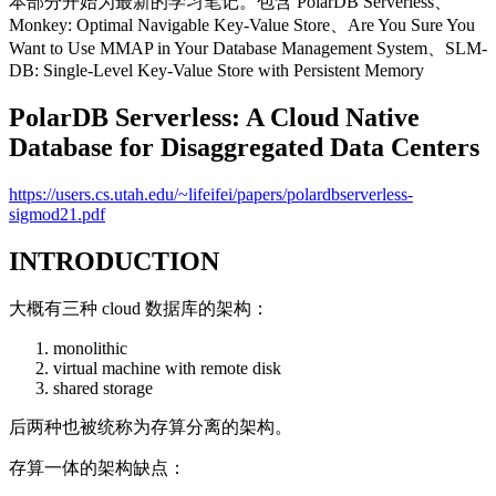
本部分开始为最新的学习笔记。包含 PolarDB Serverless、
Monkey: Optimal Navigable Key-Value Store、Are You Sure You
Want to Use MMAP in Your Database Management System、SLM-
DB: Single-Level Key-Value Store with Persistent Memory
PolarDB Serverless: A Cloud Native
Database for Disaggregated Data Centers
https://users.cs.utah.edu/~lifeifei/papers/polardbserverless-
sigmod21.pdf
INTRODUCTION
大概有三种 cloud 数据库的架构：
monolithic
virtual machine with remote disk
shared storage
后两种也被统称为存算分离的架构。
存算一体的架构缺点：