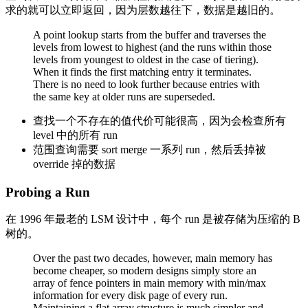
求的就可以立即返回，因为层数越往下，数据是越旧的。
A point lookup starts from the buffer and traverses the
levels from lowest to highest (and the runs within those
levels from youngest to oldest in the case of tiering).
When it finds the first matching entry it terminates.
There is no need to look further because entries with
the same key at older runs are superseded.
查找一个不存在的值代价可能很高，因为会检查所有
level 中的所有 run
范围查询需要 sort merge 一系列 run，然后丢掉被
override 掉的数据
Probing a Run
在 1996 年最老的 LSM 设计中，每个 run 是被存储为压缩的 B
树的。
Over the past two decades, however, main memory has
become cheaper, so modern designs simply store an
array of fence pointers in main memory with min/max
information for every disk page of every run.
Maintaining a flat array structure is much simpler and