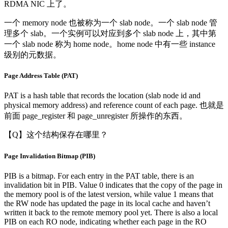
RDMA NIC 上了。
一个 memory node 也被称为一个 slab node。一个 slab node 管
理多个 slab。一个实例可以对应到多个 slab node 上，其中第
一个 slab node 称为 home node。home node 中有一些 instance
级别的元数据。
Page Address Table (PAT)
PAT is a hash table that records the location (slab node id and
physical memory address) and reference count of each page. 也就是
前面 page_register 和 page_unregister 所操作的东西。
【Q】这个结构保存在哪里？
Page Invalidation Bitmap (PIB)
PIB is a bitmap. For each entry in the PAT table, there is an
invalidation bit in PIB. Value 0 indicates that the copy of the page in
the memory pool is of the latest version, while value 1 means that
the RW node has updated the page in its local cache and haven’t
written it back to the remote memory pool yet. There is also a local
PIB on each RO node, indicating whether each page in the RO