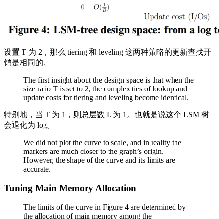
设置 T 为 2，那么 tiering 和 leveling 这两种策略的更新查找开
销是相同的。
The first insight about the design space is that when the
size ratio T is set to 2, the complexities of lookup and
update costs for tiering and leveling become identical.
特别地，当 T 为 1，则总层数 L 为 1。也就是说这个 LSM 树
会退化为 log。
We did not plot the curve to scale, and in reality the
markers are much closer to the graph’s origin.
However, the shape of the curve and its limits are
accurate.
Tuning Main Memory Allocation
The limits of the curve in Figure 4 are determined by
the allocation of main memory among the