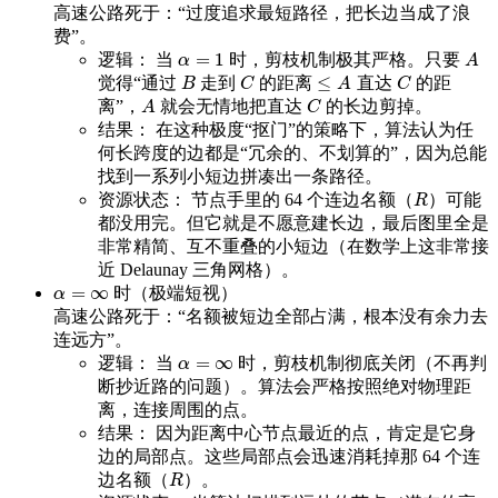
高速公路死于：“过度追求最短路径，把长边当成了浪
费”。
=
1
逻辑： 当
时，剪枝机制极其严格。只要
α
=
1
A
α
A
≤
觉得“通过
走到
的距离
直达
的距
B
C
≤
A
C
B
C
A
C
离”，
就会无情地把直达
的长边剪掉。
A
C
A
C
结果： 在这种极度“抠门”的策略下，算法认为任
何长跨度的边都是“冗余的、不划算的”，因为总能
找到一系列小短边拼凑出一条路径。
资源状态： 节点手里的 64 个连边名额（
）可能
R
R
都没用完。但它就是不愿意建长边，最后图里全是
非常精简、互不重叠的小短边（在数学上这非常接
近 Delaunay 三角网格）。
=
∞
时（极端短视）
α
=
∞
α
高速公路死于：“名额被短边全部占满，根本没有余力去
连远方”。
=
∞
逻辑： 当
时，剪枝机制彻底关闭（不再判
α
=
∞
α
断抄近路的问题）。算法会严格按照绝对物理距
离，连接周围的点。
结果： 因为距离中心节点最近的点，肯定是它身
边的局部点。这些局部点会迅速消耗掉那 64 个连
边名额（
）。
R
R