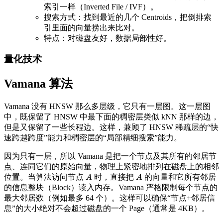
索引一样（Inverted File / IVF）。
搜索方式：找到最近的几个 Centroids，把倒排索
引里面的向量捞出来比对。
特点：对磁盘友好，数据局部性好。
量化技术
Vamana 算法
Vamana 没有 HNSW 那么多层级，它只有一层图。这一层图
中，既保留了 HNSW 中最下面的稠密层类似 kNN 那样的边，
但是又保留了一些长程边。这样，兼顾了 HNSW 稀疏层的“快
速跨越跨度”能力和稠密层的“局部精细搜索”能力。
因为只有一层，所以 Vamana 是把一个节点及其所有的邻居节
点、连同它们的原始向量，物理上紧密地排列在磁盘上的相邻
位置。当算法访问节点
时，直接把
的向量和它所有邻居
A
A
A
A
的信息整块（Block）读入内存。Vamana 严格限制每个节点的
最大邻居数（例如最多 64 个）。这样可以确保“节点+邻居信
息”的大小绝对不会超过磁盘的一个 Page（通常是 4KB）。