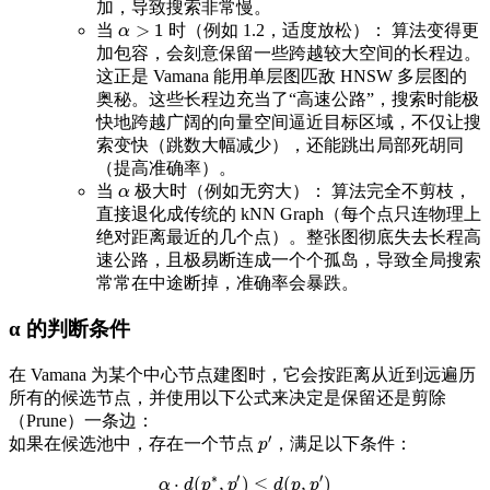
加，导致搜索非常慢。
>
1
当
时（例如 1.2，适度放松）： 算法变得更
α
>
1
α
加包容，会刻意保留一些跨越较大空间的长程边。
这正是 Vamana 能用单层图匹敌 HNSW 多层图的
奥秘。这些长程边充当了“高速公路”，搜索时能极
快地跨越广阔的向量空间逼近目标区域，不仅让搜
索变快（跳数大幅减少），还能跳出局部死胡同
（提高准确率）。
当
极大时（例如无穷大）： 算法完全不剪枝，
α
α
直接退化成传统的 kNN Graph（每个点只连物理上
绝对距离最近的几个点）。整张图彻底失去长程高
速公路，且极易断连成一个个孤岛，导致全局搜索
常常在中途断掉，准确率会暴跌。
α 的判断条件
在 Vamana 为某个中心节点建图时，它会按距离从近到远遍历
所有的候选节点，并使用以下公式来决定是保留还是剪除
（Prune）一条边：
′
如果在候选池中，存在一个节点
，满足以下条件：
p
′
p
∗
′
′
⋅
(
,
)
≤
(
,
)
α
α
d
⋅
d
p
(
p
∗
p
,
p
′
)
≤
d
(
d
p
,
p
p
′
)
p