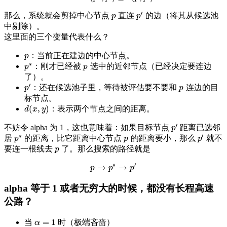
′
那么，系统就会剪掉中心节点
直连
的边（将其从候选池
p
p
′
p
p
中剔除）。
这里面的三个变量代表什么？
：当前正在建边的中心节点。
p
p
∗
：刚才已经被
选中的近邻节点（已经决定要连边
p
p
p
∗
p
了）。
′
：还在候选池子里，等待被评估要不要和
连边的目
p
′
p
p
p
标节点。
(
,
)
：表示两个节点之间的距离。
d
(
x
,
y
)
d
x
y
′
不妨令 alpha 为 1，这也意味着：如果目标节点
距离已选邻
p
′
p
∗
′
居
的距离，比它距离中心节点
的距离要小，那么
就不
p
p
′
p
p
∗
p
p
要连一根线去
了。那么搜索的路径就是
p
p
∗
′
→
→
p
p
→
p
p
∗
→
p
p
′
alpha 等于 1 或者无穷大的时候，都没有长程高速
公路？
=
1
当
时（极端吝啬）
α
=
1
α