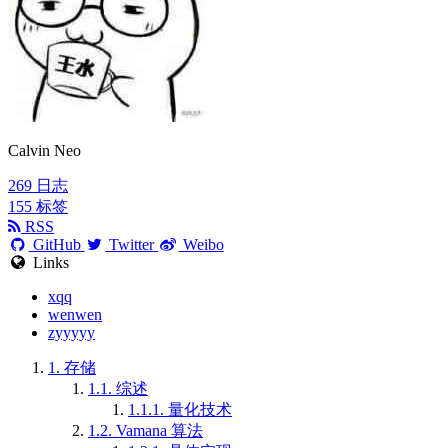
Calvin Neo
269
日志
155
标签
RSS
GitHub
Twitter
Weibo
Links
xqq
wenwen
zyyyyy
1.
存储
1.1.
综述
1.1.1.
量化技术
1.2.
Vamana 算法