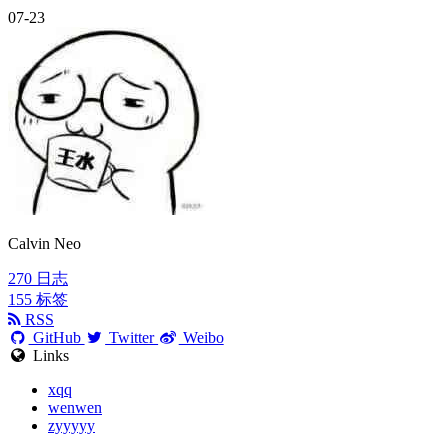
07-23
Calvin Neo
270
日志
155
标签
RSS
GitHub
Twitter
Weibo
Links
xqq
wenwen
zyyyyy