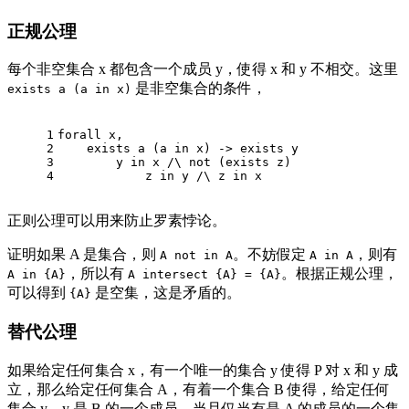
正规公理
每个非空集合 x 都包含一个成员 y，使得 x 和 y 不相交。这里
是非空集合的条件，
exists a (a in x)
1
forall x,
2
    exists a (a in x) -> exists y
3
        y in x /\ not (exists z)
4
            z in y /\ z in x
正则公理可以用来防止罗素悖论。
证明如果 A 是集合，则
。不妨假定
，则有
A not in A
A in A
，所以有
。根据正规公理，
A in {A}
A intersect {A} = {A}
可以得到
是空集，这是矛盾的。
{A}
替代公理
如果给定任何集合 x，有一个唯一的集合 y 使得 P 对 x 和 y 成
立，那么给定任何集合 A，有着一个集合 B 使得，给定任何
集合 y，y 是 B 的一个成员，当且仅当有是 A 的成员的一个集