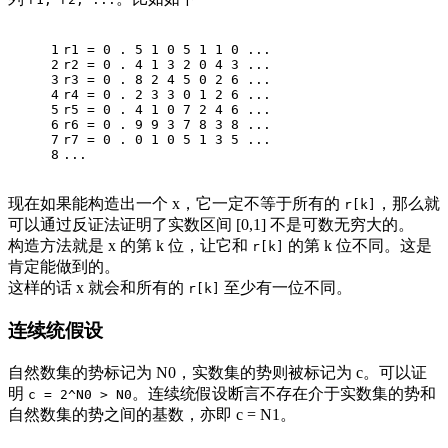
1
r1 = 0 . 5 1 0 5 1 1 0 ...
2
r2 = 0 . 4 1 3 2 0 4 3 ...
3
r3 = 0 . 8 2 4 5 0 2 6 ...
4
r4 = 0 . 2 3 3 0 1 2 6 ...
5
r5 = 0 . 4 1 0 7 2 4 6 ...
6
r6 = 0 . 9 9 3 7 8 3 8 ...
7
r7 = 0 . 0 1 0 5 1 3 5 ...
8
...
现在如果能构造出一个 x，它一定不等于所有的
，那么就
r[k]
可以通过反证法证明了实数区间 [0,1] 不是可数无穷大的。
构造方法就是 x 的第 k 位，让它和
的第 k 位不同。这是
r[k]
肯定能做到的。
这样的话 x 就会和所有的
至少有一位不同。
r[k]
连续统假设
自然数集的势标记为 N0，实数集的势则被标记为 c。可以证
明
。连续统假设断言不存在介于实数集的势和
c = 2^N0 > N0
自然数集的势之间的基数，亦即 c = N1。