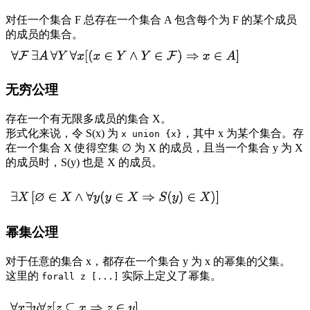
对任一个集合 F 总存在一个集合 A 包含每个为 F 的某个成员
的成员的集合。
无穷公理
存在一个有无限多成员的集合 X。
形式化来说，令 S(x) 为
，其中 x 为某个集合。存
x union {x}
在一个集合 X 使得空集 ∅ 为 X 的成员，且当一个集合 y 为 X
的成员时，S(y) 也是 X 的成员。
幂集公理
对于任意的集合 x，都存在一个集合 y 为 x 的幂集的父集。
这里的
实际上定义了幂集。
forall z [...]