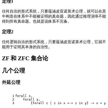
定理1
任何自洽的形式系统，只要蕴涵皮亚诺算术公理，就可以在其
中构造在体系中不能被证明的真命题，因此通过推理演绎不能
得到所有真命题。也就是说体系不完备。
定理2
任何逻辑自洽的形式系统，只要蕴涵皮亚诺算术公理，它就不
能用于证明其本身的自洽性。
ZF 和 ZFC 集合论
几个公理
外延公理
1
forall x,
2
    forall y,
3
        {forall z | z in x <-> z in y} -> x = y