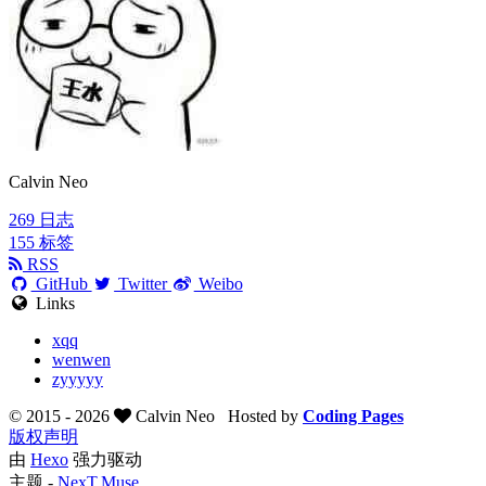
Calvin Neo
269
日志
155
标签
RSS
GitHub
Twitter
Weibo
Links
xqq
wenwen
zyyyyy
© 2015 -
2026
Calvin Neo
Hosted by
Coding Pages
版权声明
由
Hexo
强力驱动
主题 -
NexT.Muse