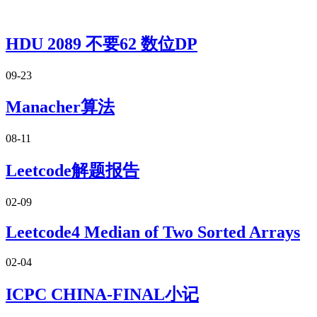
HDU 2089 不要62 数位DP
09-23
Manacher算法
08-11
Leetcode解题报告
02-09
Leetcode4 Median of Two Sorted Arrays
02-04
ICPC CHINA-FINAL小记