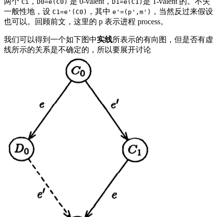
两个
，
是 0-valent，
是 1-valent 的。不失
Ci
D0=e(C0)
D1=e(C1)
一般性地，设
，其中
，当然反过来假设
C1=e'(C0)
e'=(p',m')
也可以。回顾前文，这里的 p 表示进程 process。
我们可以得到一个如下图中
实线
所表示的有向图，但是否有虚
线所示的关系是不确定的，所以要展开讨论