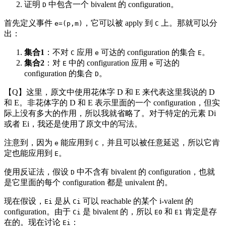
证明
中包含一个 bivalent 的 configuration。
D
首先定义事件
，它可以被 apply 到
上。那就可以分
e=(p,m)
C
出：
集合1
：不对
应用
可达的 configuration 的集合
。
C
e
E
集合2
：对
中的 configuration 应用
可达的
E
e
configuration 的集合
。
D
【Q】这里，原文中使用花体字 D 和 E 来代表这里我说的 D
和 E。非花体字的 D 和 E 表示里面的一个 configuration，但实
际上没有多大的作用，所以我就省略了。对于特定的元素 Di
或者 Ei，我还是使用了原文中的写法。
注意到，因为
能应用到
，并且可以被任意延迟，所以它肯
e
C
定也能应用到
。
E
使用反证法，假设
中不含有 bivalent 的 configuration，也就
D
是它里面的每个 configuration 都是 univalent 的。
现在假设，
是从
可以 reachable 的某个 i-valent 的
Ei
Ci
configuration。由于
是 bivalent 的，所以
和
肯定是存
Ci
E0
E1
在的。现在讨论
：
Ei