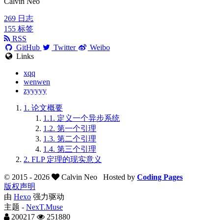
Calvin Neo
269
日志
155
标签
RSS
GitHub
Twitter
Weibo
Links
xqq
wenwen
zyyyyy
1.
论文概要
1.1.
定义一个异步系统
1.2.
第一个引理
1.3.
第二个引理
1.4.
第三个引理
2.
FLP 定理的现实意义
© 2015 -
2026
Calvin Neo
Hosted by
Coding Pages
版权声明
由
Hexo
强力驱动
主题 -
NexT.Muse
200217
251880