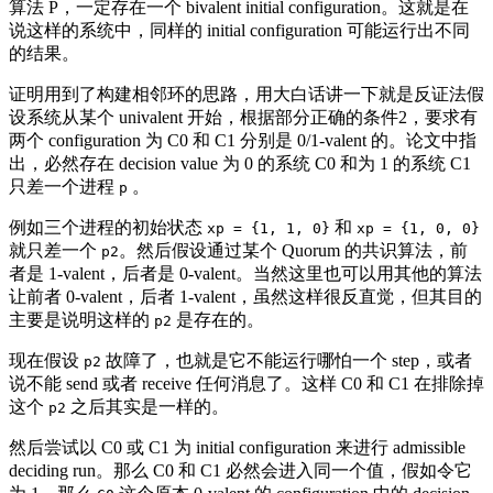
算法 P，一定存在一个 bivalent initial configuration。这就是在
说这样的系统中，同样的 initial configuration 可能运行出不同
的结果。
证明用到了构建相邻环的思路，用大白话讲一下就是反证法假
设系统从某个 univalent 开始，根据部分正确的条件2，要求有
两个 configuration 为 C0 和 C1 分别是 0/1-valent 的。论文中指
出，必然存在 decision value 为 0 的系统 C0 和为 1 的系统 C1
只差一个进程
。
p
例如三个进程的初始状态
和
xp = {1, 1, 0}
xp = {1, 0, 0}
就只差一个
。然后假设通过某个 Quorum 的共识算法，前
p2
者是 1-valent，后者是 0-valent。当然这里也可以用其他的算法
让前者 0-valent，后者 1-valent，虽然这样很反直觉，但其目的
主要是说明这样的
是存在的。
p2
现在假设
故障了，也就是它不能运行哪怕一个 step，或者
p2
说不能 send 或者 receive 任何消息了。这样 C0 和 C1 在排除掉
这个
之后其实是一样的。
p2
然后尝试以 C0 或 C1 为 initial configuration 来进行 admissible
deciding run。那么 C0 和 C1 必然会进入同一个值，假如令它