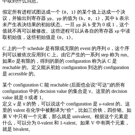
中取到什么消息。
假定所有进程试图达成一个
的某个值上达成一个决
{0, 1}
议，并输出到寄存器
。
的值为
，其中
表示
yp
yp
{b, 0, 1}
b
未产生表决结果的初始状态。一旦
从
变为 0 或 1，这个
yp
b
值就不再可以被修改。这些进程可以从各自的寄存器
中读
xp
取初始值，这些初始值是
。
{0, 1}
C 上的一个 schedule 是有限或无限的 event 的序列 σ，这个序
列可以被依次应用到 C 上。由它产生的一系列 step 称为 run。
如果σ 是有限的，得到的新的 configuration 称为从 C 是
reachable 的。定义能从初始 configuration 到达的 configuration
是 accessible 的。
某个 configuration C 能 reachable (后面也会说“可达”)的所有
configuration 中的 decision value 的集合是
。这里的 decision
V
value 就是 0 或者 1。
定义
是
的势，可以说这个 configuration 是
-valent 的。这
v
V
v
里的 valent 在化学中被翻译为“价”，比如三价铁，四价铬。如
果 V 中只有一个元素，那么就是 univalent。根据这个元素是
什么，可以分为 0-valent 和 1-valent。如果 V 中有两个元素，
就是 bivalent。