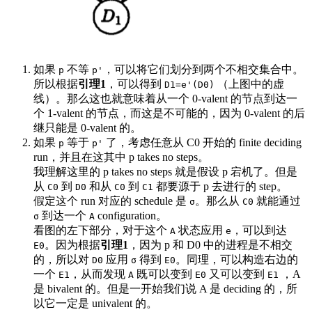
如果
不等
，可以将它们划分到两个不相交集合中。
p
p'
所以根据
引理1
，可以得到
（上图中的虚
D1=e'(D0)
线）。那么这也就意味着从一个 0-valent 的节点到达一
个 1-valent 的节点，而这是不可能的，因为 0-valent 的后
继只能是 0-valent 的。
如果
等于
了，考虑任意从 C0 开始的 finite deciding
p
p'
run，并且在这其中 p takes no steps。
我理解这里的 p takes no steps 就是假设 p 宕机了。但是
从
到
和从
到
都要源于 p 去进行的 step。
C0
D0
C0
C1
假定这个 run 对应的 schedule 是
。那么从
就能通过
σ
C0
到达一个
configuration。
σ
A
看图的左下部分，对于这个
状态应用
，可以到达
A
e
。因为根据
引理1
，因为 p 和 D0 中的进程是不相交
E0
的，所以对
应用
得到
。同理，可以构造右边的
D0
σ
E0
一个
，从而发现
既可以变到
又可以变到
，A
E1
A
E0
E1
是 bivalent 的。但是一开始我们说 A 是 deciding 的，所
以它一定是 univalent 的。