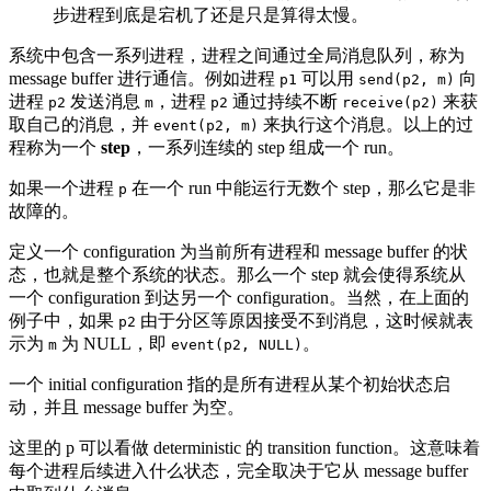
步进程到底是宕机了还是只是算得太慢。
系统中包含一系列进程，进程之间通过全局消息队列，称为
message buffer 进行通信。例如进程
可以用
向
p1
send(p2, m)
进程
发送消息
，进程
通过持续不断
来获
p2
m
p2
receive(p2)
取自己的消息，并
来执行这个消息。以上的过
event(p2, m)
程称为一个
step
，一系列连续的 step 组成一个 run。
如果一个进程
在一个 run 中能运行无数个 step，那么它是非
p
故障的。
定义一个 configuration 为当前所有进程和 message buffer 的状
态，也就是整个系统的状态。那么一个 step 就会使得系统从
一个 configuration 到达另一个 configuration。当然，在上面的
例子中，如果
由于分区等原因接受不到消息，这时候就表
p2
示为
为 NULL，即
。
m
event(p2, NULL)
一个 initial configuration 指的是所有进程从某个初始状态启
动，并且 message buffer 为空。
这里的 p 可以看做 deterministic 的 transition function。这意味着
每个进程后续进入什么状态，完全取决于它从 message buffer