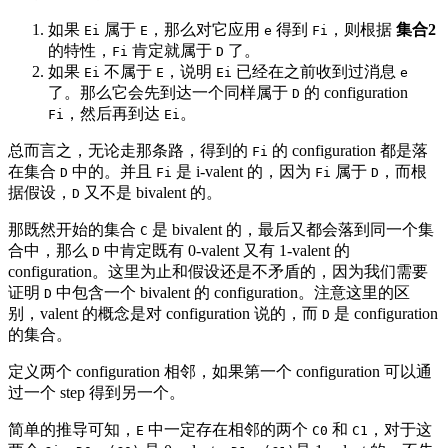
如果
属于
，那么对它应用
得到
，则根据
集合2
Ei
E
e
Fi
的特性，
肯定就属于
了。
Fi
D
如果
不属于
，说明
已经在之前收到过消息
Ei
E
Ei
e
了。那么它会先到达一个同样属于
的 configuration
D
，然后再到达
。
Fi
Ei
总而言之，无论走那条路，得到的
的 configuration 都是落
Fi
在集合
中的。并且
是 i-valent 的，因为
属于
，而根
D
Fi
Fi
D
据假设，
又不是 bivalent 的。
D
那既然开始的集合
是 bivalent 的，最后又都会落到同一个集
C
合中，那么
中肯定既有 0-valent 又有 1-valent 的
D
configuration。这里为止和假设还是不矛盾的，因为我们需要
证明
中包含一个 bivalent 的 configuration。注意这里的区
D
别，valent 的概念是对 configuration 说的，而
是 configuration
D
的集合。
定义两个 configuration 相邻，如果第一个 configuration 可以通
过一个 step 得到另一个。
简单的推导可知，
中一定存在相邻的两个
和
，对于这
E
C0
C1