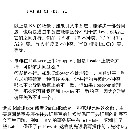
1
A1 B1 C1 (D1) E1
以上是 KV 的场景，如果引入事务层，能解决一部分问
题。也就是通过事务层能够区分不相干的 key，然后让
它们之间并行。例如写 A 和 写 B 不冲突。写 A1 和写
A2 冲突。写 A 和读 B 不冲突。写 B 和读 [A, C) 冲突。
等等。
单纯在 Follower 上串行 apply，但是 Leader 上依然并
行，可以解决问题么？
答案是不行。如果 Follower 不处理读，并且通过某一种
方式能够确定一种偏序关系，让并行的写彼此不冲突，
那么不会导致数据上的不一致。但如果 Follower 处理
读，那么它可能返回和 Leader 不一致的序，因为合理的
偏序关系不止一个。
诸如 MultiPaxos 或者 ParallelRaft 的一些实现允许这么做，主
要原因是事务层在往共识层写的时候就保证了共识层的乱序不
会产生问题。例如 TiKV 的事务层中有 Scheduler，它维护了一
些 Latch，保证了在 Prewrite 这样的先读后写操作前，先对 key