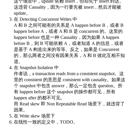
这个场景中，update 依赖 insert，但却先于 insert 到达。
这违背 Causality，因为一行要先被 insert，然后才能被
update。
在 Detecting Concurrent Writes 中
A 和 B 之间可能有的关系是 A happen before B，或者 B
happen before A，或者 A 和 B 是 concurrent 的。这里的
happen before 也是一种 Causality，因为如果 A happen
before B，则 B 可能依赖 A，或者知道 A 的信息，或者
是基于 A 构造出来的等等。反之，如果是 Concurrent
的，那么两者之间没有因果关系，A 和 B 彼此互相不知
道。
在 Snapshot Isolation 中
作者说，a transaction reads from a consistent snapshot。这
里的 consistent 的意思是 consistent with causality。如果这
个 snapshot 中包含 answer，那么一定包含 question。所
有 happen before 这个 snapshot 的操作都可见，所有
happen after 的都不可见。
而 Read skew 即 Non Repeatable Read 场景下，就违背了
因果。
在 Write skew 场景下
在线性一致的定义中，TODO。