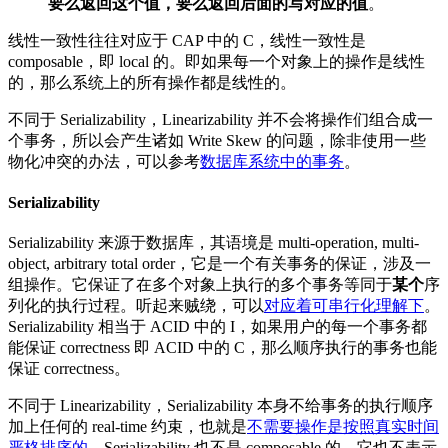
要么返回这个值，要么返回后面的写对应的值
。
线性一致性往往对应于 CAP 中的 C，线性一致性是
composable，即 local 的。即如果每一个对象上的操作是线性
的，那么系统上的所有操作都是线性的。
不同于 Serializability，Linearizability 并不会将操作们组合成一
个事务，所以会产生诸如 Write Skew 的问题，除非使用一些
物化冲突的办法，可以参考
数据库系统中的事务
。
Serializability
Serializability 来源于数据库，其语境是 multi-operation, multi-
object, arbitrary total order，它是一个有关事务的保证，涉及一
组操作。它保证了在多个对象上执行的多个事务等同于
某个
序
列化的执行过程。听起来贼绕，可以
对应着可串行化理解下
。
Serializability 相当于 ACID 中的 I，如果用户的每一个事务都
能保证 correctness 即 ACID 中的 C，那么顺序执行的事务也能
保证 correctness。
不同于 Linearizability，Serializability 本身不给事务的执行顺序
加上任何的 real-time 约束，也就是
不需要操作是按照真实时间
严格排序的
。Serializability 也不是 composable 的，它也不表示