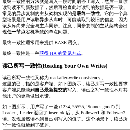
最终一致性的方法就是写入一段时间后停止写入，然后一直读
读到读不到新数据了，然后再检查此时读到的数据是否一致。
常见的异步复制的主从架构实现的是
最终一致性
。它的一个典
型场景是用户读取异步从库时，可能读取到较旧的信息，因为
该从库尚未完全与主库同步。注意，同步复制的主从架构会出
现
任一节点
宕机导致的单点问题。
最终一致性通常用来提供 BASE 语义。
最终一致性是一种
获得 HA 的常见方式
。
读己所写一致性(Reading Your Own Writes)
读己所写一致性又称为 read-after-write consistency，
这里的己，指的是客户端。如下图所示，读己所写一致性要求
客户端总能读到
自己最新提交的
写入。读己之写一致性不对其
他用户的更新做出承诺。
如下图所示，用户写了一些 (1234, 55555, ‘Sounds good’) 到
Leader，Leader 返回了 insert ok 后，从 Follower1 和 Follower2
读。发现居然读不到自己刚写入的值了。这个场景下，读己所
写一致性就遭到了破坏。