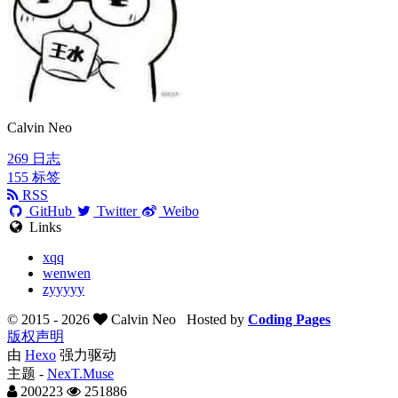
Calvin Neo
269
日志
155
标签
RSS
GitHub
Twitter
Weibo
Links
xqq
wenwen
zyyyyy
© 2015 -
2026
Calvin Neo
Hosted by
Coding Pages
版权声明
由
Hexo
强力驱动
主题 -
NexT.Muse
200223
251886