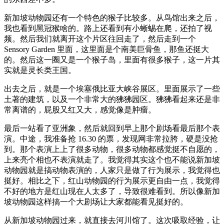
新加坡动物园还有一个特色的猴子比较多。从鸟馆出来之后，
我也看到黑冠猴啥的。路上还看到有小蜥蜴在爬，还拍了视
频。然后我们就离开这个片区往回走了，然后走到一个
Sensory Garden 里面，这里面是个南美巨骨鱼，那鱼还挺大
的。然后这一圈又是一个猴子岛，里面有很多猴子，这一片其
实就是灵长类王国。
出去之后，就是一个埃塞俄比亚大峡谷展区。里面展示了一些
土著的建筑，以及一个非常大的狒狒园区。狒狒看起来还是非
常离谱的，屁股又红又大，感觉像是肿瘤。
最后一站看了亚洲象，然后就回到早上那个剧场看最后那个表
演。中途，我准备抢 16.30 的票，发现网非常拉胯，硬是没抢
到。那个表演上上了很多动物，很多动物都感觉挺不自愿的，
上来亮个相也不表演就走了。我觉得其实这个也不能说新加坡
动物园就是搞动物表演的，人家只是做了行为展示，我觉得也
挺好。相比之下，红山动物园的行为展示更自由一点，我觉得
不好的地方是红山现在人太多了，导致很难看到。所以像新加
坡动物园这样搞一个大剧场让大家都能看见挺好的。
从新加坡动物园过来，就直接去河川馆了。这次吸取经验，让