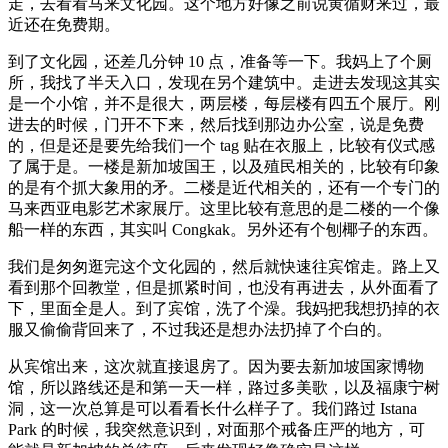
走，去看看马来文化园。这个地方好像之前说黄循财来过，最
近还在免费期。
到了文化园，还差几分钟 10 点，准备等一下。我妈上了个厕
所，我找了半天入口，发现在另个建筑中。走进去发现这其实
是一个小馆，并不是很大，两层楼，每层楼有四五个展厅。刚
进去的时候，门开不下来，然后找到那边办公室，说是免费
的，但是还是要先给我们一个 tag 贴在衣服上，比较有仪式感
了属于是。一楼是新加坡国王，以及殖民相关的，比较有印象
的是有个抓大象用的矛。二楼是近代相关的，还有一个专门的
马来西亚电影艺术家展厅。这里比较有意思的是二楼的一个像
船一样的东西，其实叫 Congkak。另外还有个刨椰子的东西。
我们是匆匆逛完这个文化园的，然后就快速往宾馆走。路上又
看到那个回教堂，但是抓紧时间，也没有再进去，从外面看了
下，里面全是人。到了宾馆，洗了个澡。我妈把我想扔掉的衣
服又偷偷背回来了，不过我还是想办法扔掉了个白的。
从宾馆出来，这次就直接退房了。因为要去新加坡国家博物
馆，所以路线还是和第一天一样，路过多美歌，以及福康宁树
洞，这一次总算是可以看看长什么样子了。我们路过 Istana
Park 的时候，我突然意识到，对面那个戒备庄严的地方，可