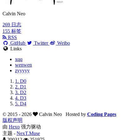
Calvin Neo
269
日志
155
标签
RSS
GitHub
Twitter
Weibo
Links
xqq
wenwen
zyyyyy
1.
D0
2.
D1
3.
D2
4.
D3
5.
D4
© 2015 -
2026
Calvin Neo
Hosted by
Coding Pages
版权声明
由
Hexo
强力驱动
主题 -
NexT.Muse
200312
251975