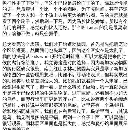
象征性走了下秋千，但这个已经是最给面子的了。猫就是慢慢
的走，然后穿过一个比一个小的圈圈。为了凑时间，甚至还邀
请了一个大人和一个小孩上去钻更大的呼啦圈。马的展示就是
看了四个刷子，然后刷一下马。因为马脸比较娇嫩，所以有个
专门的刷子，感觉过的比人还好。那个叫 Lucas 的狗是最离谱
的，啥都不做，就只会握手。
总之看完这个表演，我们才开始逛动物园。首先是先把萌宠这
个区给逛完，然而我们也失算了，因为这个区实在是太乱了。
我的想法是从 kids world 开始逆时针逛，所以大概是把来的时
候的爬行馆给逛了。我觉得这是对的选择，因为新加坡动物园
的爬行区确实很赞。南京红山森林动物园其实只是学了新加坡
动物园的一些管理思想吧，比如不训练动物表演，但其实展出
的动物类型还是差别蛮大的。比如我们就看到一个大蜥蜴，已
经觉得很霸气了，但一看，是什么科莫多巨蜥，我一直以为这
个是某个已经灭绝的牛逼生物呢。过了巨蜥，还看到不少超大
的乌龟。而爬行馆里面更是五花八门，比如说有两个头的蜥蜴
还是蛇，有传说中的西部菱斑响尾蛇。这里还有一个鸟/蝴蝶
馆和脆弱雨林展区，我们也在稍后逛过了。鸟馆里面，与其说
是鸟，我见到最多的是果蝠。爬到一个台子上面，可以离他们
很近观看。雨林展区里面也是挺大的，感觉和爬行馆里面展示
的东西差不多。