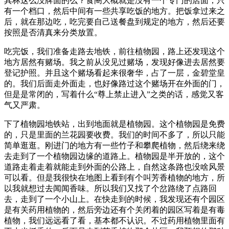
其林这么没牌面的么？食阁大概就是没有一个专门的店面，只
有一个档口，然后中间有一些共享吃饭的地方。把饭拿过来之
后，就在那边吃，吃完要自己送餐盘到规定的地方，然后还要
按照是否清真来分类放置。
吃完饭，我们准备走路去地铁，前往植物园，路上还发现这个
地方居然有赌场。我之前从没见过赌场，发现好像进去居然要
登记护照。并且这个赌场看起来很奢华，占了一层，金碧堂皇
的。我们后面走外面走，也好像路过这个赌场开在外面的门，
但是是常闭的，写着什么“尊上禁止进入”之类的话，感觉又客
气又严肃。
下了植物园地铁站，出到地面就是植物园。这个植物园是免费
的，只是里面的兰花园要收费。我们的时间不多了，所以只能
简单逛逛。刚进门的地方有一些竹子和攀爬植物，然后绕来绕
去走到了一个植物园边缘的道路上。植物园是半开放的，这个
道路走着走着就能走到外面的公路上，自然这条路也没啥风景
可以看。但是我很快在地图上看到有个叫芳香植物的地方，所
以我就想过去闻闻香味。所以我们又找了个岔路绕了点路回
去，走到了一个小山上。在快走到的时候，我发现还有个园区
是有关药用植物的，然后旁边还有个关闭着的园区写着是有毒
植物，我们远远看了看，基本都不认识。不过药用植物里面有