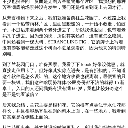
不少也挺香的，反而是走到芳香植物那个片区，我预想的那种
芳香满庭的场景并没有发生，我们还是得凑到花上去闻才行。
从芳香植物下来之后，我们就准备前往兰花园了。不过路上我
看到一个热带雨林片区，里面黑黢黢的，一开始不敢走，怕蚊
子。不过后来看到两个老外进去了，所以我也返回，也带着老
妈扎了进去。因为走的快，所以其实还好，没有被怎么咬到。
中间还看到一棵大树，STRANGLING FIG，它的牌子上写着
没有游客能够走过这个树而不驻足观看的。因为他真的特别特
别粗。
到了兰花园门口，准备买票。我看了下 klook 好像没优惠，就
直接走信用卡了。但好像其实你点进去，是有折扣的，不知道
这个软件是怎么设计的。这个地方收费也很离谱，最便宜的只
要一块钱，我们这种啥弱势群体/公民身份都不沾的就得 15 新
奉上。入口的人还问我妈有没有满 60 岁，我也比较好奇这个
是不是纯看诚信？
后来我总结，兰花主要是根和花。它的根有点类似于水仙花那
样长，并且很容易寄生在别的树木上面，在一些地方，我看到
它甚至是在钢筋上面的。
从兰花园出来，基本就没啥时间再逛了，所以我们赶快走到南