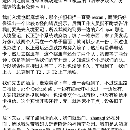
是因为之前查过樟宜机场是全 wifi 覆盖的（后来发现大部分
地铁站也有免费 wifi）。
我们入境也挺麻烦的，那个护照扫描一直要 rescan，而我妈好
像弹出一个比较奇怪的错误提示。后面工作人员挺不耐烦告诉
我们要先去入境登记，所以我就跑到另一边的几个 ipad 那边
入境登记。反正那个系统贼麻烦，填了一堆东西，末了我发现
好像可以两个人写在一个单子里面，就可以少填一份，不过也
没办法了。反正最后还是跌跌爬爬入境了，然后就是弄电话
卡，然后去摆渡车。这个摆渡车还分了两个队，我傻等了两分
钟，愣是等到一辆我们的车开走，才知道这个不是我们的队。
所以我索性直接出去等了，不过也没等多久，车就到了，我们
上去，总算到了 T2，走 T2 上了地铁。
我们先去的酒店，走索美塞下车，走一会就到了。不过这里路
口很扯，那个 Orchard 路，一边有红绿灯可以过，一边没有。
去宾馆就还是挺顺利的，也没要交什么城市税，也没有刷信用
卡授信。这个宾馆其实还行，无非就是床小了点，设备旧了
点。
放下东西，喝了点厕所的水，我们就出门。zhangqi 还在外
面，所以我先带我妈去逛逛附近的福康宁公园。我们是从酒店