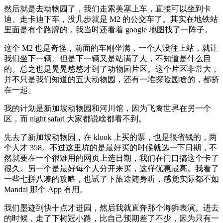
然后就是去动物园了，我们走索美塞上车，直接可以坐到卡
迪。走卡迪下车，没几步就是 M2 的公交车了。其实在地铁站
里面是有个路牌的，我当时还看着 google 地图找了一阵子。
这个 M2 也是奇怪，前面的车刚坐满，一个人没往上站，就让
我们坐下一辆。但是下一辆又是站满了人，不知道是什么目
的。总之也是晃晃悠悠才到了动物园片区。这个片区非常大，
并不只是我们知道的五大动物园，还有一堆探险园啥的，都挤
在一起。
我的计划是新加坡动物园和河川馆，因为飞禽世界在另一个
区，而 night safari 大家都说啥都看不到。
先去了新加坡动物园，在 klook 上买的票，也是很省钱的，两
个人才 358。不过这里坑的是最好买的时候就选一下日期，不
然就要在一个很难用的网页上选日期，我们在门口搞这个卡了
很久。另一个是最好每个人分开来买，这样优惠最高。我看了
一些七拼八凑的攻略，也试了下旅途随身听，感觉实际都不如
Mandai 那个 App 有用。
我们墨迹到快十点才进园，然后我就直奔那个海狮表演。进去
的时候，走了下树冠小路，比自己预期差了不少，因为只有一