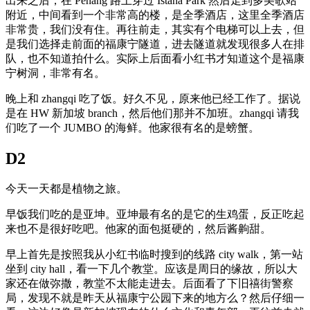
出来之后，在 Penang 路上穿过 Istana Park 然后走到多美歌站
附近，中间看到一个非常高的楼，是全季酒店，这里全季酒店
非常贵，我们没有住。再往前走，其实有个电梯可以上去，但
是我们选择走前面的福康宁隧道，进去隧道就发现很多人在排
队，也不知道拍什么。实际上后面看小红书才知道这个是福康
宁树洞，非常有名。
晚上和 zhangqi 吃了饭。好久不见，原来他已经工作了。据说
是在 HW 新加坡 branch，然后他们那并不加班。zhangqi 请我
们吃了一个 JUMBO 的海鲜。他家很有名的是螃蟹。
D2
今天一天都是植物之旅。
早饭我们吃的是亚坤。亚坤最有名的是它的生鸡蛋，反正吃起
来也不是很好吃吧。他家的面包挺硬的，然后酱齁甜。
早上首先是按照我从小红书临时搜到的线路 city walk，第一站
坐到 city hall，看一下几个教堂。应该是周日的缘故，所以大
家还在做弥撒，教堂不太能走进去。后面看了下旧禧街警察
局，发现不就是昨天从福康宁公园下来的地方么？然后仔细一