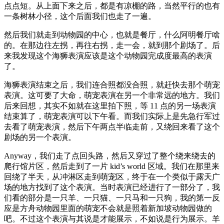
点点短。从上面下来之后，都是有凉棚的路，当然平行的也有
一条树林小径，这个后面我们也走了一遍。
然后我们就走到动物园的中心，也就是餐厅，什么阿明餐厅啥
的。在那边往左拐，再往右拐，走一会，就到那个剧场了。后
来我发现这个海狮表演应该是这个动物园完成度最高的表演
了。
海狮表演结束之后，我们连合照都没合照，就赶快去那个萌宠
表演。这可要了大命，萌宠表演在另一个非常远的地方。我们
后来回想，其实不如就在这里拍下照，等 11 点的另一场表演
结束算了，萌宠表演可以下午看。而我们实际上是先急行军过
去看了萌宠表演，然后下午两点半临走前，又绕回来看了这个
剧场的另一个表演。
Anyway，我们走了点回头路，然后又穿过了整个绕来绕去的
爬行馆片区，然后走到了一片 kid’s world 区域。我们在那里来
回绕了半天，从冲淋区走到萌宠区，终于在一个类似于露天广
场的地方找到了这个表演。当时表演已经进行了一部分了，我
们看的部分是一只羊、一只猫、一只马和一只狗，我的第一反
应是方舟动物园里面的萌宠不会就是照着新加坡动物园做的
吧。不过这个表演与其说是才能展示，不如说是行为展示。羊