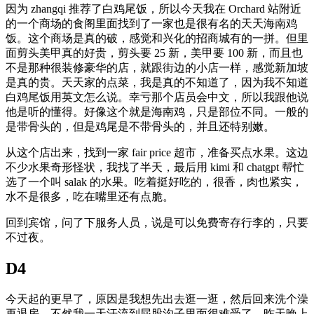
因为 zhangqi 推荐了白鸡尾饭，所以今天我在 Orchard 站附近
的一个商场的食阁里面找到了一家也是很有名的天天海南鸡
饭。这个商场是真的破，感觉和兴化的招商城有的一拼。但里
面剪头美甲真的好贵，剪头要 25 新，美甲要 100 新，而且也
不是那种很装修豪华的店，就跟街边的小店一样，感觉新加坡
是真的贵。天天家的点菜，我是真的不知道了，因为我不知道
白鸡尾饭用英文怎么说。幸亏那个店员会中文，所以我跟他说
他是听的懂得。好像这个就是海南鸡，只是部位不同。一般的
是带骨头的，但是鸡尾是不带骨头的，并且还特别嫩。
从这个店出来，找到一家 fair price 超市，准备买点水果。这边
不少水果奇形怪状，我找了半天，最后用 kimi 和 chatgpt 帮忙
选了一个叫 salak 的水果。吃着挺好吃的，很香，肉也紧实，
水不是很多，吃在嘴里还有点脆。
回到宾馆，问了下服务人员，说是可以免费寄存行李的，只要
不过夜。
D4
今天起的更早了，原因是我想先出去逛一逛，然后回来洗个澡
再退房，不然我一天汗流到屁股沟子里面很难受了。昨天晚上