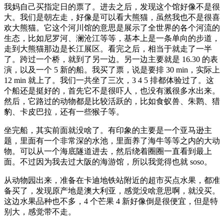
我妈自己买指定日的票了。进去之后，发现这个馆好像不是很
大。我们是朝左走，好像是可以看大熊猫，虽然我也不是很喜
欢大熊猫。它这个河川馆的意思是展示了全世界的各个河流的
生态，比如尼罗河、澜沧江等等，基本上是一条单向的步道，
走到大熊猫那边是长江展区。看完之后，相当于就走了一半
了。跨过一个桥，就到了另一边。另一边主要就是 16.30 的表
演，以及一个 5 新的船。我买了票，说是要排 30 min，实际上
12 min 就上了。我们一共坐了三次，3 4 5 排都体验过了。这
个船还是挺好的，首先它不是很吓人，也没有溅很多水出来。
然后，它路过的动物都是比较活跃的，比如食蚁兽、朱鹮、猎
豹、卡皮巴拉，还有一些猴子等。
坐完船，其实前面就没啥了。有印象的主要是一个亚马逊主
题，里面有一个非常深的水池，里面养了海牛等等之内的大动
物。可以从一个海底隧道进去，然后绕着圈圈一直看到最上
面。不过因为我去过大阪的海游馆，所以我觉得也就 soso。
从动物园出来，准备在卡迪地铁站附近的超市买点水果，都准
备买了，发现原产地是澳大利亚，感觉没啥意思啊，就没买。
这边水果品种也不多，4 个芒果 4 新好像倒是很便宜，但是特
别大，感觉带不走。