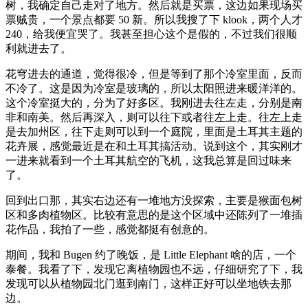
树，我确定自己走对了地方。然后就是买票，这边如果现场买
票贼贵，一个景点都要 50 新。所以我搜了下 klook，两个人才
240，给我便宜哭了。我甚至担心这个是假的，不过我们很顺
利就进去了。
花穹进去的通道，觉得很冷，但是等到了那个冷室里面，反而
不冷了。这是因为冷室是玻璃的，所以太阳照进来暖洋洋的。
这个冷室挺大的，分为了好多区。我刚进去往左走，分别是南
非和南美。然后再深入，则可以往下或者往左上走。往左上走
是去加州区，往下走则可以到一个庭院，里面是土耳其主题的
花卉展，感觉最近是在和土耳其搞活动。说到这个，其实刚才
一进来就看到一个土耳其航空的飞机，这我总算是回过味来
了。
回到出口那，其实右边还有一堆地方没探索，主要是猴面包树
区和多肉植物区。比较有意思的是这个区域中还陈列了一堆插
花作品，我拍了一些，感觉都挺有创意的。
期间，我和 Bugen 约了晚饭，是 Little Elephant 啥的店，一个
泰餐。我看了下，发现它离植物园也不远，仔细研究了下，我
发现可以从植物园北门逛到南门，这样正好可以坐地铁去那
边。