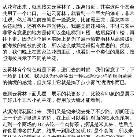
从花穹出来，就直接去云雾林了，距离很近，其实这两个甚至
共用了一个出口。一进云雾林，就看到一个巨大的瀑布，非常
壮观。然后再往前走就是一些恐龙，比如霸王龙，梁龙等等，
头还能动，还有各种声光特效。我感觉挺违和的。不过云雾林
非常有意思的地方是你可以坐电梯到 6 楼，然后爬到 7 楼，再
往下走。因为这个展区实际上是为了展示热带雨林从高海拔到
低海拔的植被的变化，所以这么做我觉得挺有意思的。类似
的，我们晚上在国家兰花园里面，也看到一个类似的展区，按
照海拔展示了不同的兰花。
云雾林有个特色就是下雾，进门去的时候，我们留意了下，下
一场是 14.00。我原以为他会喷出一种西游记那样的烟雨蒙蒙
的仙境的感觉，但实际上它就是搞了点小雾气洒洒水而已。
走到云雾林下面几层，展示的花更多了。比较有印象的是展示
了好几个非常小的兰花，得用放大镜才能看到。
从滨海湾花园出来，我们又是绕来绕去兜了不少路。期间还走
上一个造型挺漂亮的桥，在上面可以看到对面的喷水鱼尾狮。
走到一个商场的 B2 去吃一个肉骨茶，据说是米其林，然后点
评也是排名前几的。结果一到那边发现 B2 是个食阁，所以米