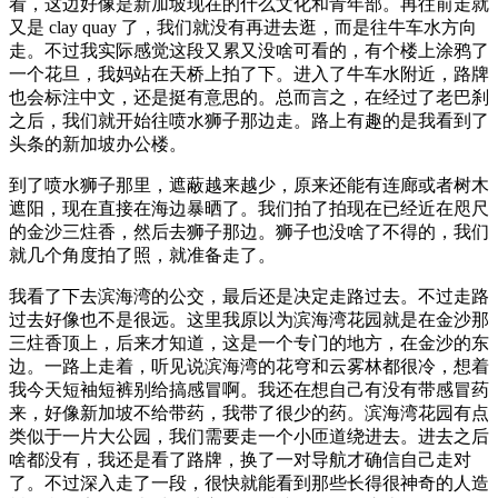
看，这边好像是新加坡现在的什么文化和青年部。再往前走就
又是 clay quay 了，我们就没有再进去逛，而是往牛车水方向
走。不过我实际感觉这段又累又没啥可看的，有个楼上涂鸦了
一个花旦，我妈站在天桥上拍了下。进入了牛车水附近，路牌
也会标注中文，还是挺有意思的。总而言之，在经过了老巴刹
之后，我们就开始往喷水狮子那边走。路上有趣的是我看到了
头条的新加坡办公楼。
到了喷水狮子那里，遮蔽越来越少，原来还能有连廊或者树木
遮阳，现在直接在海边暴晒了。我们拍了拍现在已经近在咫尺
的金沙三炷香，然后去狮子那边。狮子也没啥了不得的，我们
就几个角度拍了照，就准备走了。
我看了下去滨海湾的公交，最后还是决定走路过去。不过走路
过去好像也不是很远。这里我原以为滨海湾花园就是在金沙那
三炷香顶上，后来才知道，这是一个专门的地方，在金沙的东
边。一路上走着，听见说滨海湾的花穹和云雾林都很冷，想着
我今天短袖短裤别给搞感冒啊。我还在想自己有没有带感冒药
来，好像新加坡不给带药，我带了很少的药。滨海湾花园有点
类似于一片大公园，我们需要走一个小匝道绕进去。进去之后
啥都没有，我还是看了路牌，换了一对导航才确信自己走对
了。不过深入走了一段，很快就能看到那些长得很神奇的人造