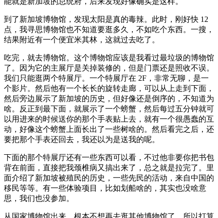
能就是新加坡的总统府，后来发现好像确实是这样。
到了新加坡博物馆，发现太阳是真的毒辣。此时，刚好快 12
点，我寻思博物馆也不知道要逛多久，不如吃个东西。一搜，
结果附近有一个便宜米其林，这就过去吃了。
吃完，就去博物馆。这个博物馆应该是我看过最垃圾的博物馆
了。因为它的主展厅是关掉装修的，但是门票还是照收不误。
我们只能逛两个特展厅。一个特展厅在 2F，非常无聊，是一
个影片。然后他有一个长长的旋转走廊，可以从上走到下面，
然后旁边展示了新加坡的历史，但好像还是倒序的，不知道为
啥。反正到最下面，就展示了一个螃蟹，然后每过五分钟就可
以用进来的时候送你的那个手表贴上去，就有一个很愚蠢的互
动，好像这个螃蟹上面长出了一些树啥的。然后看完之后，还
要把那个手表还回去，我还以为是送我的呢。
下面的那个特展厅还有一些东西可以看，不过他非要你把书包
背在前面，直接把我颈椎病又搞出来了，总之就是拉完了。里
面介绍了新加坡被殖民的历史，一些先民的活动，来自中国的
移民等等。有一些体验项目，比如划船啥的，其实也没啥意
思，我们也没参加。
从国家博物馆出来，根本不想再去逛其他博物馆了，所以打算