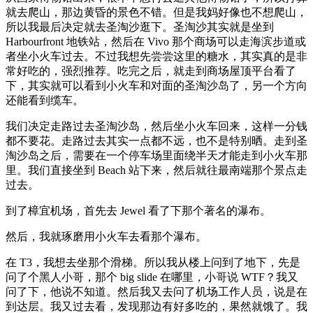
就去爬山，那边黄昏的景色不错。但是我妈好像也不想爬山，
所以我最后决定就去圣淘沙逛下。圣淘沙其实就是坐到
Harbourfront 地铁站，然后在 Vivo 那个商场可以走海滨步道或
者坐小火车过去。不过我想先尝尝这里的糖水，其实真的是非
常好吃的，强烈推荐。吃完之后，就走到商场屋顶平台看了
下，其实就可以看到小火车和对面的圣淘沙岛了，另一个方向
还能看到缆车。
我们决定走路过去圣淘沙岛，然后坐小火车回来，这样一分钱
都不要花。走路过去其实一点都不远，也不是特别晒。走到圣
淘沙岛之后，需要在一个停车场里面绕半天才能走到小火车那
里。我们直接坐到 Beach 站下来，然后就往最南端那个景点走
过去。
到了樟宜机场，首先去 Jewel 看了下那个著名的瀑布。
然后，我就琢磨用小火车去看那个瀑布。
在 T3，我想去坐那个滑梯。所以我从楼上问到了地下，先是
问了个黑人小哥，那个 big slide 在哪里，小哥说 WTF？我又
问了下，他说不知道。然后我又去问了机场工作人员，说是在
到达层。我又过去看，发现那边有好多吃的，果然就饿了。我