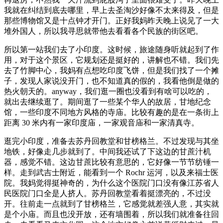
我就在纠结到底去哪里，早上去圣淘沙好像不太来得及，但是
那些博物馆又是十点钟才开门。正好我妈昨天晚上说见了一大
堆外国人，所以我寻思就带他去看看各个民族的街区吧。
所以第一站我们去了小印度。这时候，旅途随身听就起到了作
用，对于这个景区，它规划还是挺好的，讲解也不错。我们先
去了竹脚中心，我妈有点想吃印度飞饼，但是我们找了一个摊
子，发现人家说没开门，也不知道真的假的，我看他倒是做的
热火朝天的。anyway，我们逛一圈也没看到有啥可以吃的，
就出去继续逛了。期间逛了一些某个华人的故居，甘地纪念
馆，一些印度不同地方风格的寺庙。比较有趣的是在一条街上
距离 30 米内有一家印度庙，一家观音庙和一家清真寺。
逛完小印度，准备去苏丹回教堂和甘榜格兰。不过发现与其坐
地铁，好像走几步就到了。中间我还试了下这边的甘蔗汁机
器，感觉不错。这边甘蔗比较有意思的，它好像一节节纺锤一
样。走到武吉士附近，能看到一个 Rochr 运河，以及来福士医
院。我妈觉得挺神奇的，为什么这个医院门口没有像江苏省人
民医院门口全是人挤人。苏丹回教堂看着挺漂亮的，不过没
开。往前走一点就到了甘榜格兰，它感觉就差强人意，其实就
是个小庙。而且也没开放，还有墙围着，所以我们就准备往回