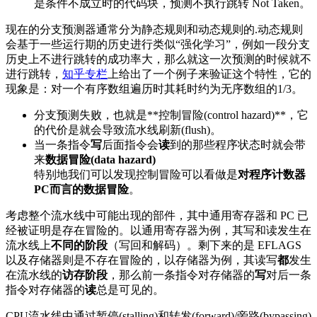
是条件不成立时的代码块，预测不执行跳转 Not Taken。
现在的分支预测器通常分为静态规则和动态规则的.动态规则
会基于一些运行期的历史进行类似“强化学习”，例如一段分支
历史上不进行跳转的成功率大，那么就这一次预测的时候就不
进行跳转，
知乎专栏
上给出了一个例子来验证这个特性，它的
现象是：对一个有序数组遍历时其耗时约为无序数组的1/3。
分支预测失败，也就是**控制冒险(control hazard)**，它
的代价是就会导致流水线刷新(flush)。
当一条指令
写
后面指令会
读
到的那些程序状态时就会带
来
数据冒险(data hazard)
特别地我们可以发现控制冒险可以看做是
对程序计数器
PC而言的数据冒险
。
考虑整个流水线中可能出现的部件，其中通用寄存器和 PC 已
经被证明是存在冒险的。以通用寄存器为例，其写和读发生在
流水线上
不同的阶段
（写回和解码）。剩下来的是 EFLAGS
以及存储器则是不存在冒险的，以存储器为例，其读写
都
发生
在流水线的
访存阶段
，那么前一条指令对存储器的
写
对后一条
指令对存储器的
读
总是可见的。
CPU流水线中通过暂停(stalling)和转发(forward)/旁路(bypassing)