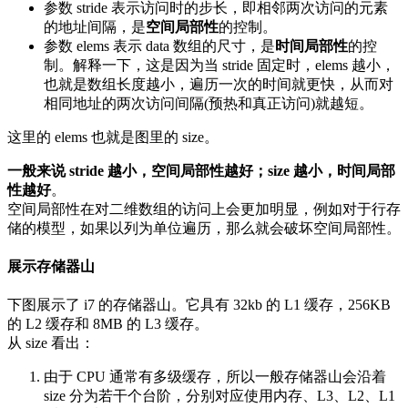
参数 stride 表示访问时的步长，即相邻两次访问的元素
的地址间隔，是
空间局部性
的控制。
参数 elems 表示 data 数组的尺寸，是
时间局部性
的控
制。解释一下，这是因为当 stride 固定时，elems 越小，
也就是数组长度越小，遍历一次的时间就更快，从而对
相同地址的两次访问间隔(预热和真正访问)就越短。
这里的 elems 也就是图里的 size。
一般来说 stride 越小，空间局部性越好；size 越小，时间局部
性越好
。
空间局部性在对二维数组的访问上会更加明显，例如对于行存
储的模型，如果以列为单位遍历，那么就会破坏空间局部性。
展示存储器山
下图展示了 i7 的存储器山。它具有 32kb 的 L1 缓存，256KB
的 L2 缓存和 8MB 的 L3 缓存。
从 size 看出：
由于 CPU 通常有多级缓存，所以一般存储器山会沿着
size 分为若干个台阶，分别对应使用内存、L3、L2、L1