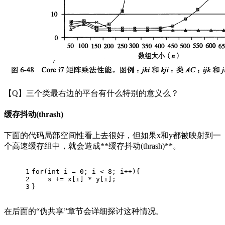
【Q】三个类最右边的平台有什么特别的意义么？
缓存抖动(thrash)
下面的代码局部空间性看上去很好，但如果x和y都被映射到一
个高速缓存组中，就会造成**缓存抖动(thrash)**。
1
for
(
int
 i = 
0
; i < 
8
; i++){
2
    s += x[i] * y[i];
3
}
在后面的“伪共享”章节会详细探讨这种情况。