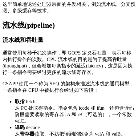
这里简单地论述处理器层面的并发相关，例如流水线、分支预
测、多级缓存等技术。
流水线(pipeline)
流水线和吞吐量
通常使用每秒千兆次操作，即 GOPS 定义吞吐量，表示每秒
内执行操作的次数。CPU 流水线的目的是为了提高吞吐量
(throughput)，但会增加每条指令的延迟(latency)，这是因为执
行一条指令需要经过更多的流水线寄存器。
CSAPP 使用一个称为 SEQ 的架构来描述流水线的通用模型，
一条指令在 CPU 中被执行会经过如下阶段：
取指
fetch
从 PC 处取得指令。指令包含 icode 和 ifun。还包含译码
阶段需要读取的寄存器 rA 和 rB（可选的），一个常数
valC。
译码
decode
从
寄存器
读取。不妨把读到的数令为 valA 和 valB。