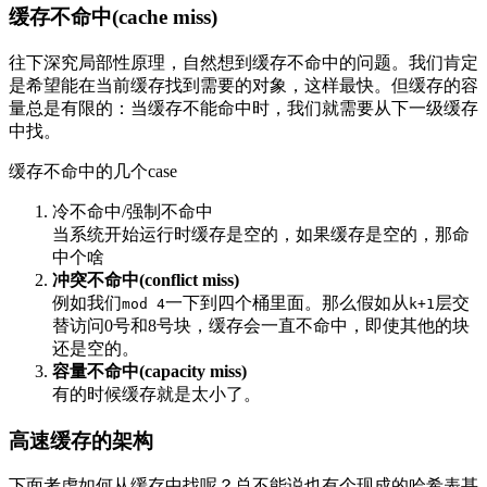
缓存不命中(cache miss)
往下深究局部性原理，自然想到缓存不命中的问题。我们肯定
是希望能在当前缓存找到需要的对象，这样最快。但缓存的容
量总是有限的：当缓存不能命中时，我们就需要从下一级缓存
中找。
缓存不命中的几个case
冷不命中/强制不命中
当系统开始运行时缓存是空的，如果缓存是空的，那命
中个啥
冲突不命中(conflict miss)
例如我们
一下到四个桶里面。那么假如从
层交
mod 4
k+1
替访问0号和8号块，缓存会一直不命中，即使其他的块
还是空的。
容量不命中(capacity miss)
有的时候缓存就是太小了。
高速缓存的架构
下面考虑如何从缓存中找呢？总不能说也有个现成的哈希表甚