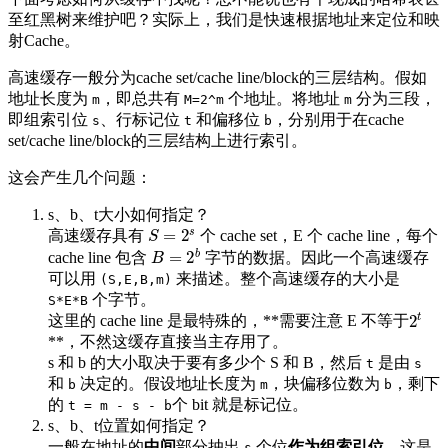
至红黑树来维护吧？实际上，我们是快速根据地址来定位和映
射Cache。
高速缓存一般分为cache set/cache line/block的三层结构。假如
地址长度为
，即总共有
个地址。将地址
分为三段，
m
M=2^m
m
即组索引位
、行标记位
和偏移位
，分别用于在cache
s
t
b
set/cache line/block的三层结构上进行索引。
这会产生几个问题：
s、b、t大小如何指定？
s
=
2
高速缓存具有
个 cache set，E 个 cache line，每个
S
=
2
s
S
b
=
2
cache line 包含
字节的数据。因此一个高速缓存
B
=
2
b
B
可以用
来描述。整个高速缓存的大小是
(S,E,B,m)
个字节。
S*E*B
t
2
这里的 cache line 是最特殊的，**需要注意 E 不等于
2
t
**，不然这缓存直接当主存用了。
s 和 b 的大小取决于要有多少个 S 和 B，然后
是由
t
s
和
决定的。假设地址长度为
，块偏移位数为
，剩下
b
m
b
的
个 bit 就是标记位。
t = m - s - b
s、b、t位置如何指定？
一般在地址的
中间
部分抽出
个位
作为组索引位
。这是
s