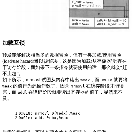
加载互锁
转发能够解决相当多的数据冒险，但有一类加载/使用冒险
(load/use hazard)难以被解决，这是因为加载(从存储器读)存在
于访存阶段，而如果下一条指令就要使用的话，那么就会“赶
不上趟”。
如下所示，mrmovl 试图从内存中读出
，而
就要将
%eax
0x01e
的值作为源操作数了。因为
在访存阶段才能读
%eax
mrmovl
完，而
在译码阶段就要读出寄存器的值了，显然来不
addl
及。
1
0x018: mrmovl 0(%edx),%eax
2
0x01e: addl %ebx,%eax