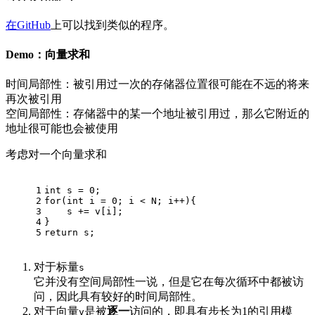
在GitHub
上可以找到类似的程序。
Demo：向量求和
时间局部性：被引用过一次的存储器位置很可能在不远的将来
再次被引用
空间局部性：存储器中的某一个地址被引用过，那么它附近的
地址很可能也会被使用
考虑对一个向量求和
1
int
 s = 
0
;
2
for
(
int
 i = 
0
; i < N; i++){
3
    s += v[i];
4
}
5
return
 s;
对于标量
s
它并没有空间局部性一说，但是它在每次循环中都被访
问，因此具有较好的时间局部性。
对于向量
是被
逐一
访问的，即具有步长为1的引用模
v