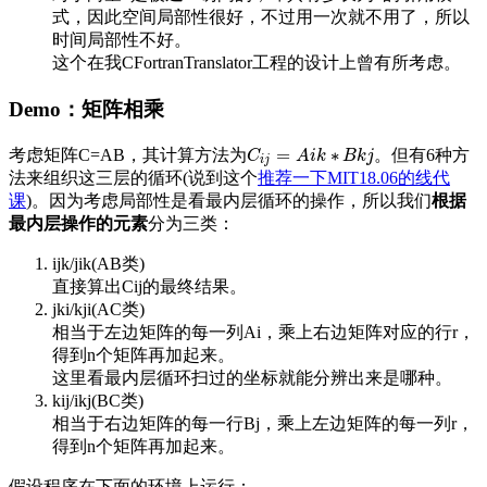
式，因此空间局部性很好，不过用一次就不用了，所以
时间局部性不好。
这个在我CFortranTranslator工程的设计上曾有所考虑。
Demo：矩阵相乘
=
∗
考虑矩阵C=AB，其计算方法为
。但有6种方
C
C
i
j
=
A
i
k
A
∗
i
k
B
k
j
B
k
j
i
j
法来组织这三层的循环(说到这个
推荐一下MIT18.06的线代
课
)。因为考虑局部性是看最内层循环的操作，所以我们
根据
最内层操作的元素
分为三类：
ijk/jik(AB类)
直接算出Cij的最终结果。
jki/kji(AC类)
相当于左边矩阵的每一列Ai，乘上右边矩阵对应的行r，
得到n个矩阵再加起来。
这里看最内层循环扫过的坐标就能分辨出来是哪种。
kij/ikj(BC类)
相当于右边矩阵的每一行Bj，乘上左边矩阵的每一列r，
得到n个矩阵再加起来。
假设程序在下面的环境上运行：