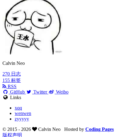
Calvin Neo
270
日志
155
标签
RSS
GitHub
Twitter
Weibo
Links
xqq
wenwen
zyyyyy
© 2015 -
2026
Calvin Neo
Hosted by
Coding Pages
版权声明